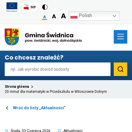
Polish
Przekierowuje
do
strony
głównej
Co chcesz znaleźć?
Strona główna
20 minut dla matematyki w Przedszkolu w Witoszowie Dolnym
Otwiera
Wróć do listy „Aktualności”
link
przenoszący
do
listy
Środa, 03 Czerwca 2026
Aktualności