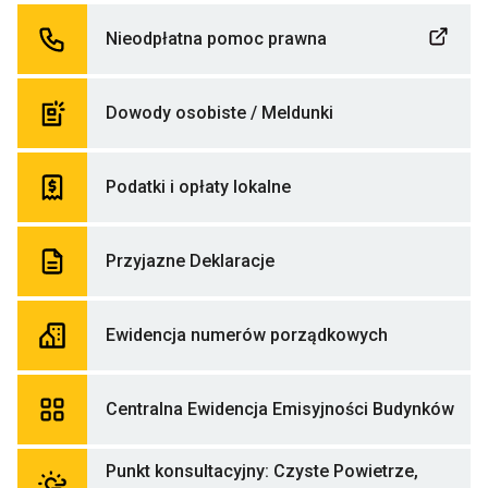
Urzędu
Odnośnik
Nieodpłatna pomoc prawna
do
Nieodpłatna
pomoc
prawna
Odnośnik
Dowody osobiste / Meldunki
Link
do
otwiera
Dowody
się
osobiste
w
/
Odnośnik
Podatki i opłaty lokalne
nowej
Meldunki
do
zakładce
Podatki
przegladarki
i
opłaty
Odnośnik
Przyjazne Deklaracje
lokalne
do
Przyjazne
Deklaracje
Odnośnik
Ewidencja numerów porządkowych
do
Ewidencja
numerów
porządkowy
Odn
Centralna Ewidencja Emisyjności Budynków
do
Cent
Ewi
Punkt konsultacyjny: Czyste Powietrze,
Emis