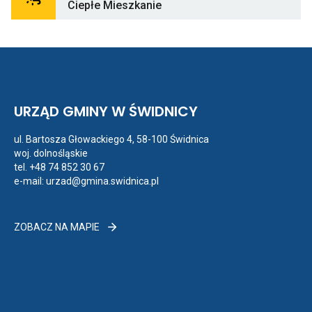
Odnośnik
Bud
Ciepłe Mieszkanie
do
Punkt
konsultacyjny:
Czyste
Powietrze,
Ciepłe
Mieszkanie
URZĄD GMINY W ŚWIDNICY
ul. Bartosza Głowackiego 4, 58-100 Świdnica
woj. dolnośląskie
tel.
+48 74 852 30 67
e-mail:
urzad@gmina.swidnica.pl
ZOBACZ
ZOBACZ NA MAPIE
NA
MAPIE