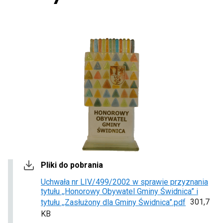
Pliki do pobrania
Uchwała nr LIV/499/2002 w sprawie przyznania
tytułu ,,Honorowy Obywatel Gminy Świdnica” i
L
301,7
tytułu ,,Zasłużony dla Gminy Świdnica”.pdf
i
KB