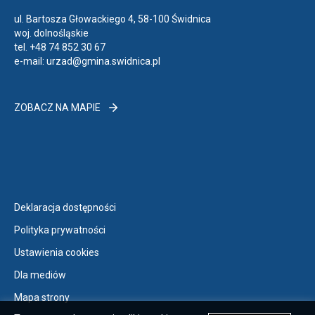
l
ul. Bartosza Głowackiego 4, 58-100 Świdnica
ą
woj. dolnośląskie
tel.
+48 74 852 30 67
d
e-mail:
urzad@gmina.swidnica.pl
a
r
k
ZOBACZ
ZOBACZ NA MAPIE
NA
i
MAPIE
Otwiera
Deklaracja dostępności
link
Otwiera
Polityka prywatności
przenoszący
link
Otwiera
Ustawienia cookies
do
przenoszący
link
Otwiera
Deklaracja
Dla mediów
do
przenoszący
link
dostępności
Otwiera
Polityka
Mapa strony
do
przenoszący
link
prywatności