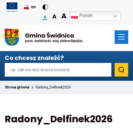
Polish
Przekierowuje
do
strony
głównej
Co chcesz znaleźć?
Strona główna
Radony_Delfinek2026
Radony_Delfinek2026