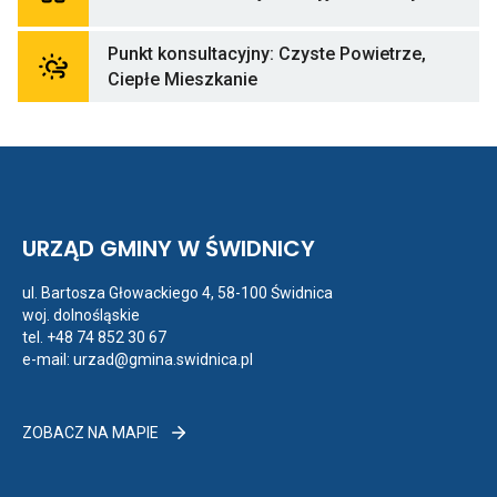
do
Cent
Ewi
Punkt konsultacyjny: Czyste Powietrze,
Emis
Odnośnik
Bud
Ciepłe Mieszkanie
do
Punkt
konsultacyjny:
Czyste
Powietrze,
Ciepłe
Mieszkanie
URZĄD GMINY W ŚWIDNICY
ul. Bartosza Głowackiego 4, 58-100 Świdnica
woj. dolnośląskie
tel.
+48 74 852 30 67
e-mail:
urzad@gmina.swidnica.pl
ZOBACZ
ZOBACZ NA MAPIE
NA
MAPIE