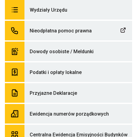
urzędzie
gminie
Odnośnik
Wydziały Urzędu
do
Wydziały
Urzędu
Odnośnik
Nieodpłatna pomoc prawna
do
Nieodpłatna
pomoc
prawna
Odnośnik
Dowody osobiste / Meldunki
Link
do
otwiera
Dowody
się
osobiste
w
/
Odnośnik
Podatki i opłaty lokalne
nowej
Meldunki
do
zakładce
Podatki
przegladarki
i
opłaty
Odnośnik
Przyjazne Deklaracje
lokalne
do
Przyjazne
Deklaracje
Odnośnik
Ewidencja numerów porządkowych
do
Ewidencja
numerów
porządkowy
Odn
Centralna Ewidencja Emisyjności Budynków