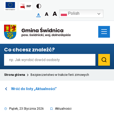
Polish
Przekierowuje
do
strony
głównej
Co chcesz znaleźć?
Strona główna
Bezpieczeństwo w trakcie ferii zimowych
Otwiera
Wróć do listy „Aktualności”
link
przenoszący
do
listy
Piątek, 23 Stycznia 2026
Aktualności
Aktualności