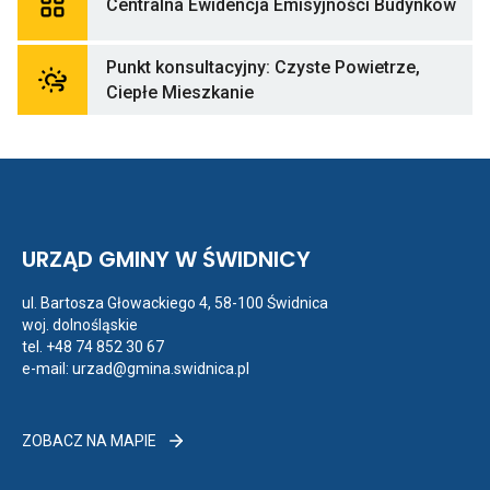
Centralna Ewidencja Emisyjności Budynków
do
Cent
Ewi
Punkt konsultacyjny: Czyste Powietrze,
Emis
Odnośnik
Bud
Ciepłe Mieszkanie
do
Punkt
konsultacyjny:
Czyste
Powietrze,
Ciepłe
Mieszkanie
URZĄD GMINY W ŚWIDNICY
ul. Bartosza Głowackiego 4, 58-100 Świdnica
woj. dolnośląskie
tel.
+48 74 852 30 67
e-mail:
urzad@gmina.swidnica.pl
ZOBACZ
ZOBACZ NA MAPIE
NA
MAPIE