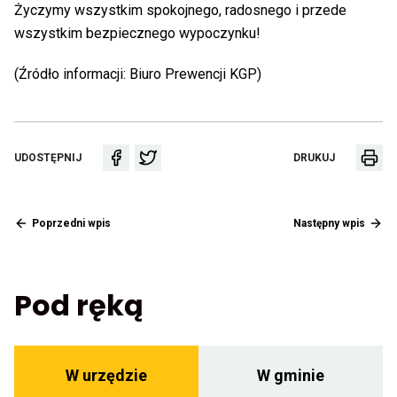
Życzymy wszystkim spokojnego, radosnego i przede
wszystkim bezpiecznego wypoczynku!
(Źródło informacji: Biuro Prewencji KGP)
DR
UDOSTĘPNIA
UDOSTĘPNIA
UDOSTĘPNIJ
DRUKUJ
WP
LINK
LINK
DO
DO
WYDARZENIA
WYDARZENIA
NA
NA
Przekierowuje
FACEBOOKU
TWITTERZE
Pr
Poprzedni wpis
Następny wpis
do
do
poprzedniego
na
posta
po
Pod ręką
Otwiera
Otwiera
W urzędzie
W gminie
zakładkę
zakładkę